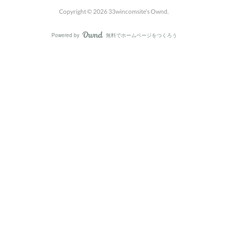
Copyright ©
2026
33wincomsite's Ownd
.
Powered by
無料でホームページをつくろう
AmebaOwnd
フォロー